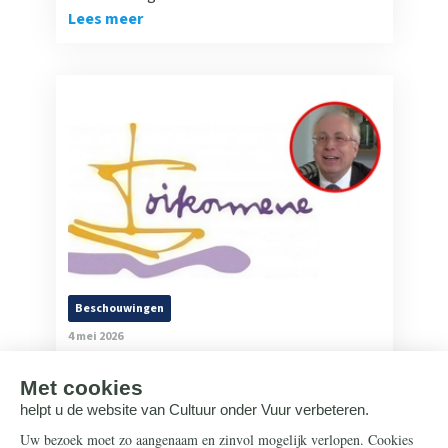
Lees meer
Beschouwingen
4 mei 2026
Ex-Kamerlid Chris Faddegon
(PVV): 'Raad van Kerken
verraadt het evangelie met