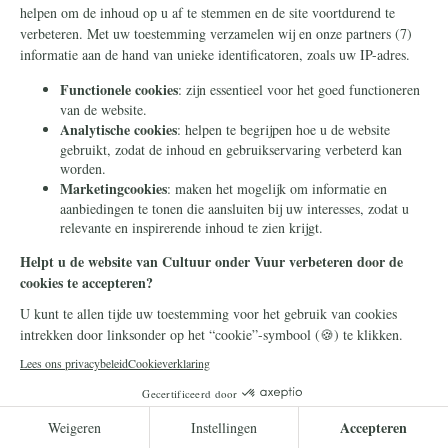
grenzeloze islam-dialoog'
Chris Faddegon spreekt zich uit tegen het
rapport "De weg van discipelschap" van de
Raad der Kerken.
Lees meer
Politiek
4 mei 2026