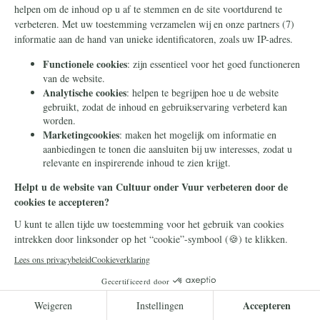
Corona
28 februari 2022
Vrijheid versus
vaccinatieplicht: de les van de
Canadese truckers
De reactie van Canadese
vrachtwagenchauffeurs tegen de dictatoriale
vaccinatieplicht in het land gaat door. Het
wordt steeds duidelijker hoe wreed en…
Lees meer